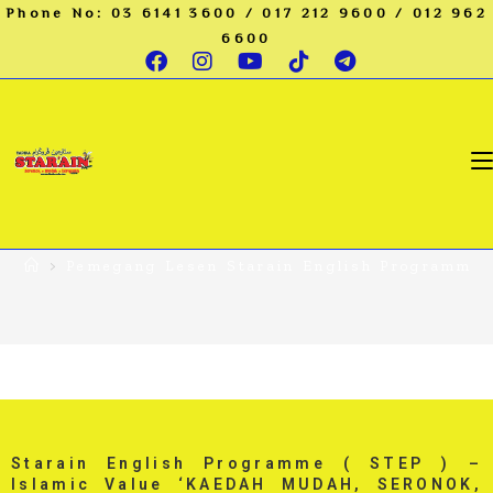
Phone No: 03 6141 3600 / 017 212 9600 / 012 962
6600
Pemegang Lesen Starain
English Programme ( STEP )
-Islamic Value
>
Pemegang Lesen Starain English Programme (
Starain English Programme ( STEP ) –
Islamic Value
‘KAEDAH MUDAH, SERONOK,